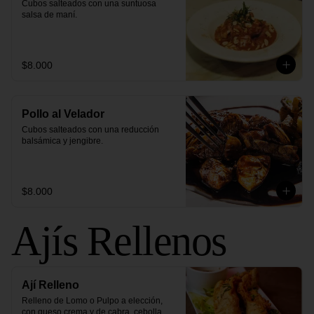
Cubos salteados con una suntuosa 
salsa de maní.
$8.000
Pollo al Velador
Cubos salteados con una reducción 
balsámica y jengibre.
$8.000
Ajís Rellenos
Ají Relleno
Relleno de Lomo o Pulpo a elección, 
con queso crema y de cabra, cebolla 