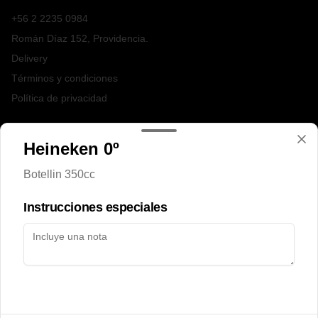
+56 2 2235 0984
Román Díaz 152, Providencia.
Delivery
Términos y condiciones
Política de privacidad
Redes sociales
Heineken 0º
Instagram
Botellin 350cc
Facebook
Instrucciones especiales
Mi cuenta
Pedir
Iniciar sesión