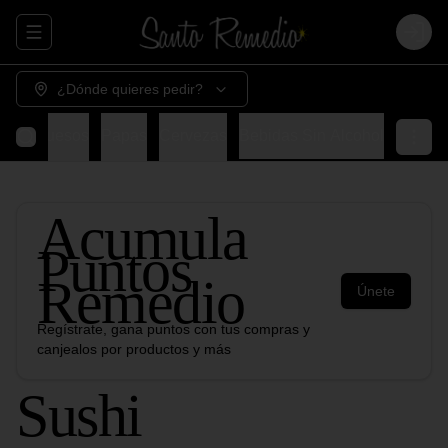
Abrir menu de navegación
Login
¿Dónde quieres pedir?
nes
Quesos
Papas
Cervezas
Bebidas Sin Alcohol
Acumula
Puntos
Remedio
Únete
Regístrate, gana puntos con tus compras y
canjealos por productos y más
Sushi