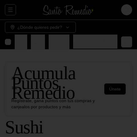
Abrir menu de navegación
Login
¿Dónde quieres pedir?
nes
Quesos
Papas
Cervezas
Bebidas Sin Alcohol
Acumula
Puntos
Remedio
Únete
Regístrate, gana puntos con tus compras y
canjealos por productos y más
Sushi