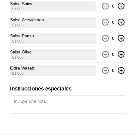
Salsa Spicy
0
+56 2 2235 0984
+
$1.000
Román Díaz 152, Providencia.
Salsa Acevichada
0
Delivery
+
$1.000
Términos y condiciones
Salsa Ponzu
0
+
$1.000
Política de privacidad
Salsa Olivo
Redes sociales
0
+
$1.000
Extra Wasabi
Instagram
0
+
$1.000
Facebook
Instrucciones especiales
Mi cuenta
Pedir
Iniciar sesión