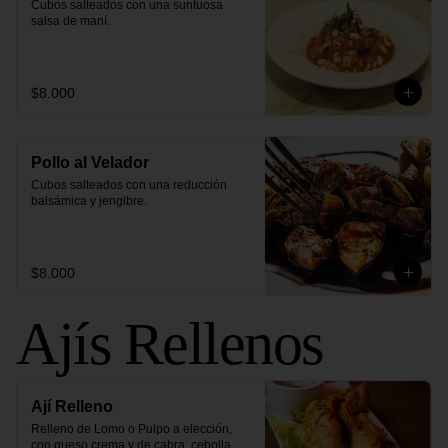
Cubos salteados con una suntuosa 
salsa de maní.
$8.000
Pollo al Velador
Cubos salteados con una reducción 
balsámica y jengibre.
$8.000
Ajís Rellenos
Ají Relleno
Relleno de Lomo o Pulpo a elección, 
con queso crema y de cabra, cebolla 