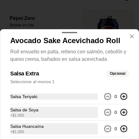
Pepsi Zero
Bebida en lata
Avocado Sake Acevichado Roll
Roll envuelto en palta, relleno con salmón, cebollín y
$2.500
queso crema, bañados en salsa acevichada
Salsa Extra
Opcional
Seleccione al menos 1
Salsa Teriyaki.
0
Salsa de Soya
0
+
$1.000
Salsa Huancaína
0
+
$1.000
Conócenos